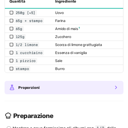
Quantità
Ingrediente
Uovo
250g [≈5]
Farina
65g + stampo
1
Amido di mais
65g
Zucchero
125g
Scorza di limone grattugiata
1/2 limone
Essenza di vaniglia
1 cucchiaino
Sale
1 pizzico
Burro
stampo
Proporzioni
Preparazione