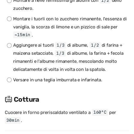
Montare a neve fermissima gli albumi con
dello
1/2
zucchero.
Montare i tuorli con lo zucchero rimanente, l'essenza di
vaniglia, la scorza di limone e un pizzico di sale per
.
≈15min
Aggiungere ai tuorli
di albume,
di farina +
1/3
1/2
maizena setacciate,
di albume, la farina + fecola
1/3
rimanenti e l'albume rimanente, mescolando molto
delicatamente di volta in volta con la spatola.
Versare in una teglia imburrata e infarinata.
Cottura
Cuocere in forno preriscaldato ventilato a
per
160°C
.
30min