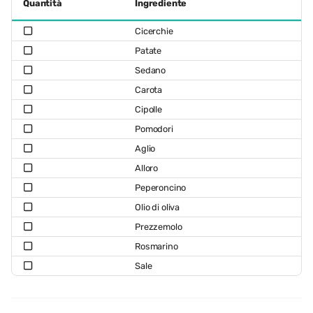
Quantità
Ingrediente
Cicerchie
Patate
Sedano
Carota
Cipolle
Pomodori
Aglio
Alloro
Peperoncino
Olio di oliva
Prezzemolo
Rosmarino
Sale