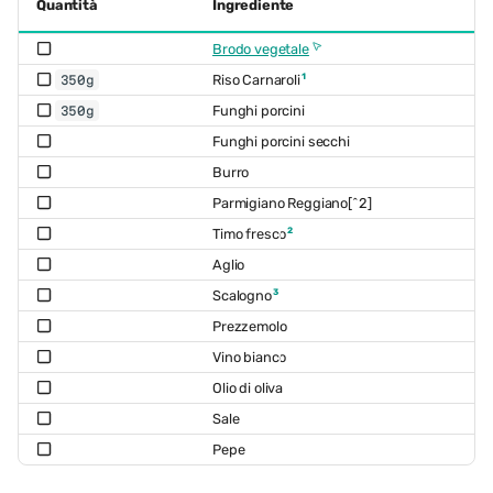
Quantità
Ingrediente
Brodo vegetale
1
Riso Carnaroli
350g
Funghi porcini
350g
Funghi porcini secchi
Burro
Parmigiano Reggiano[^2]
2
Timo fresco
Aglio
3
Scalogno
Prezzemolo
Vino bianco
Olio di oliva
Sale
Pepe